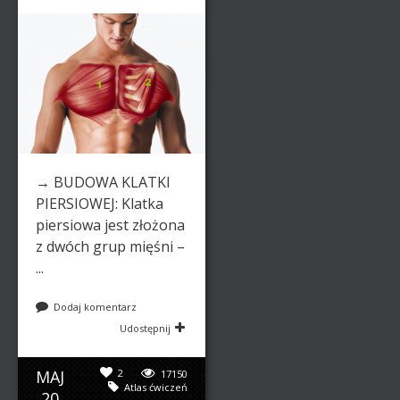
→ BUDOWA KLATKI
PIERSIOWEJ: Klatka
piersiowa jest złożona
z dwóch grup mięśni –
...
Dodaj komentarz
Udostępnij
MAJ
2
17150
Atlas ćwiczeń
20