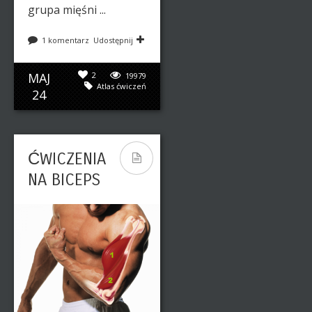
grupa mięśni ...
1 komentarz
Udostępnij
MAJ
2
19979
Atlas ćwiczeń
24
ĆWICZENIA
NA BICEPS