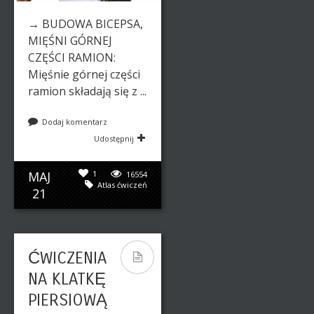
→ BUDOWA BICEPSA,
MIĘŚNI GÓRNEJ
CZĘŚCI RAMION:
Mięśnie górnej części
ramion składają się z ...
Dodaj komentarz
Udostępnij
MAJ
1
16554
Atlas ćwiczeń
21
ĆWICZENIA
NA KLATKĘ
PIERSIOWĄ