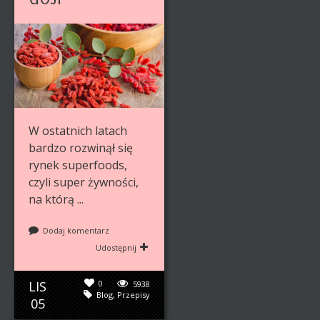
W ostatnich latach
bardzo rozwinął się
rynek superfoods,
czyli super żywności,
na którą ...
Dodaj komentarz
Udostępnij
LIS
0
5938
Blog
,
Przepisy
05