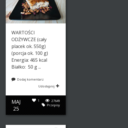
WARTOŚCI
ODŻYWCZE (cały
placek ok. 550g)
(porcja ok. 100 g)
Energia: 465 kcal
Białko: 50 g ...
Dodaj komentarz
Udostępnij
MAJ
1
27649
Przepisy
25