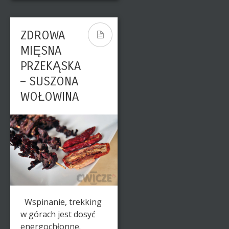
ZDROWA
MIĘSNA
PRZEKĄSKA
– SUSZONA
WOŁOWINA
Wspinanie, trekking
w górach jest dosyć
energochłonne.