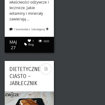
właściwości odżywcze i
lecznicze. Jakie
witaminy i minerały
zawierają ...
1 komentarz
Udostępnij
MAJ
1
6533
Blog
27
DIETETYCZNE
CIASTO –
JABŁECZNIK