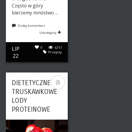
Często w góry
bierzemy mnóstwo ...
Dodaj komentarz
Udostępnij
LIP
0
6717
Przepisy
22
DIETETYCZNE
TRUSKAWKOWE
LODY
PROTEINOWE