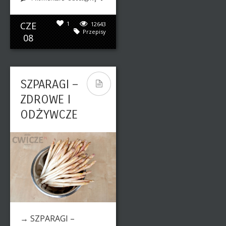
CZE
1
12643
Przepisy
08
SZPARAGI –
ZDROWE I
ODŻYWCZE
→ SZPARAGI –