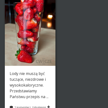
Lody nie muszą być
tuczące, niezdrowe i
wysokokaloryczne.
Przedstawiamy
Państwu przepis na ...
1 komentarz
Udostępnij