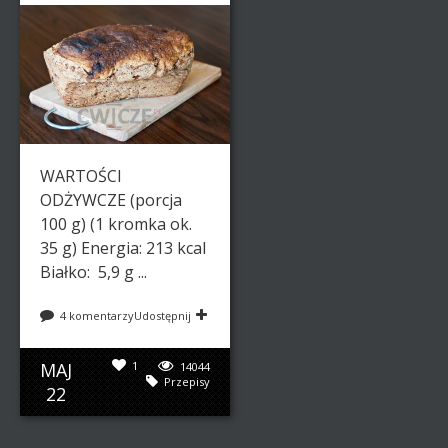
WARTOŚCI
ODŻYWCZE (porcja
100 g) (1 kromka ok.
35 g) Energia: 213 kcal
Białko: 5,9 g ...
4 komentarzy
Udostępnij
MAJ
1
14044
Przepisy
22