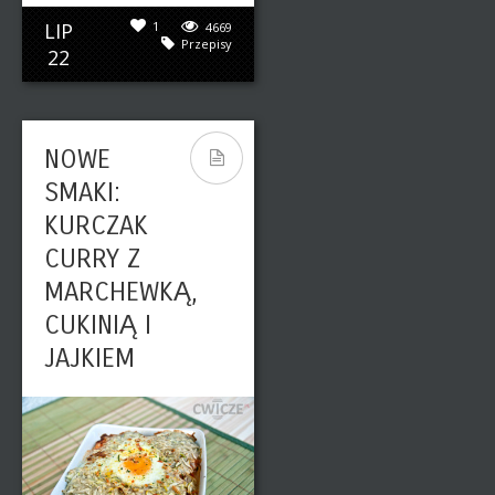
LIP
1
4669
Przepisy
22
NOWE
SMAKI:
KURCZAK
CURRY Z
MARCHEWKĄ,
CUKINIĄ I
JAJKIEM