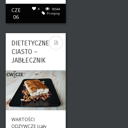
CZE
4
18544
Przepisy
06
DIETETYCZNE
CIASTO –
JABŁECZNIK
WARTOŚCI
ODŻYWCZE (cały