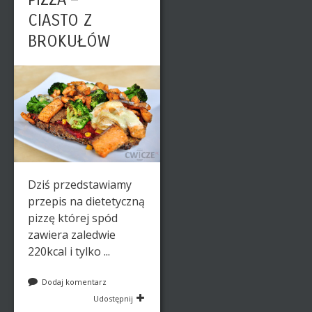
CIASTO Z
BROKUŁÓW
Dziś przedstawiamy
przepis na dietetyczną
pizzę której spód
zawiera zaledwie
220kcal i tylko ...
Dodaj komentarz
Udostępnij