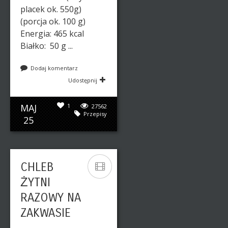
placek ok. 550g)
(porcja ok. 100 g)
Energia: 465 kcal
Białko: 50 g ...
Dodaj komentarz
Udostępnij
MAJ
1
27562
Przepisy
25
CHLEB
ŻYTNI
RAZOWY NA
ZAKWASIE