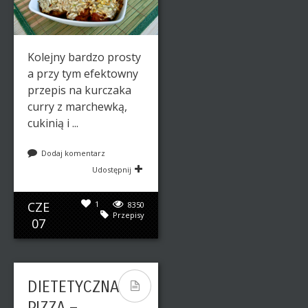
Kolejny bardzo prosty
a przy tym efektowny
przepis na kurczaka
curry z marchewką,
cukinią i ...
Dodaj komentarz
Udostępnij
CZE
1
8350
Przepisy
07
DIETETYCZNA
PIZZA –