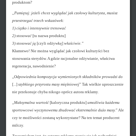
produktom?
„Pamiętaj: jeżeli chcez wyglądać jak czołowy kulturysta, musisz
przestrzegać trzech wskazówek:
1) cięzko i intensywnie trenować
2) stosować
[tu nazwa produktu]
3) stosować ją
[czyli odżywkę]
właściwie.”
Kłamstwo! Nie można wyglądać jak czołowi kulturyści bez
stosowania sterydów. A gdzie racjonalne odżywianie, właściwa
regeneracja, nawodnienie?
„
Odpowiednia kompozycja wymienionych składników prowadzi do
[...]
szybkiego przyrostu masy mięśniowej
” Tak wielkie uproszczenie
nie przekonuje chyba nikogo oprócz autora reklamy.
„
Maksymalna wartość
[kaloryczna produktu]
umożliwia każdemu
sportowcowi wyczynowemu zbudować ekstremalnie dużo masy.
” Ale
czy te możliwości zostaną wykorzystane? Na ten temat producent
milczy.
Zrozumiałym jest, że autorzy reklamy starają się jak najbardziej