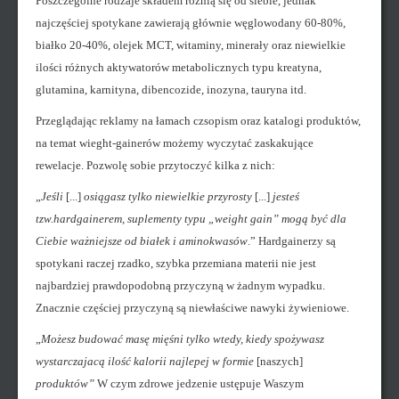
Poszczególne rodzaje składem różnią się od siebie, jednak
najczęściej spotykane zawierają głównie węglowodany 60-80%,
białko 20-40%, olejek MCT, witaminy, minerały oraz niewielkie
ilości różnych aktywatorów metabolicznych typu kreatyna,
glutamina, karnityna, dibencozide, inozyna, tauryna itd.
Przeglądając reklamy na łamach czsopism oraz katalogi produktów,
na temat wieght-gainerów możemy wyczytać zaskakujące
rewelacje. Pozwolę sobie przytoczyć kilka z nich:
„
Jeśli
[...]
osiągasz tylko niewielkie przyrosty
[...]
jesteś
tzw.hardgainerem, suplementy typu „weight gain” mogą być dla
Ciebie ważniejsze od białek i aminokwasów
.” Hardgainerzy są
spotykani raczej rzadko, szybka przemiana materii nie jest
najbardziej prawdopodobną przyczyną w żadnym wypadku.
Znacznie częściej przyczyną są niewłaściwe nawyki żywieniowe.
„
Możesz budować masę mięśni tylko wtedy, kiedy spożywasz
wystarczajacą ilość kalorii najlepej w formie
[naszych]
produktów”
W czym zdrowe jedzenie ustępuje Waszym