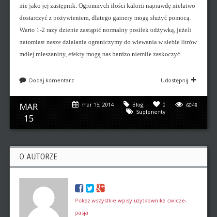
nie jako jej zastępnik. Ogromnych ilości kalorii naprawdę niełatwo
dostarczyć z pożywieniem, dlatego gainery mogą służyć pomocą.
Warto 1-2 razy dzienie zastąpić normalny posiłek odżywką, jeżeli
natomiast nasze działania ograniczymy do wlewania w siebie litrów
mdłej mieszaniny, efekty mogą nas bardzo niemile zaskoczyć.
Dodaj komentarz
Udostępnij
MAR
mar 15, 2014
Blog
0
6048
Suplenenty
15
O AUTORZE
Pokaż wszystkie wpisy użytkownika cwicze-
pasja