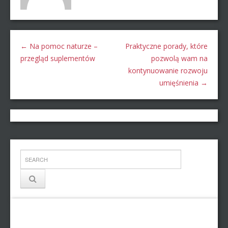
←
Na pomoc naturze –
Praktyczne porady, które
przegląd suplementów
pozwolą wam na
kontynuowanie rozwoju
umięśnienia
→