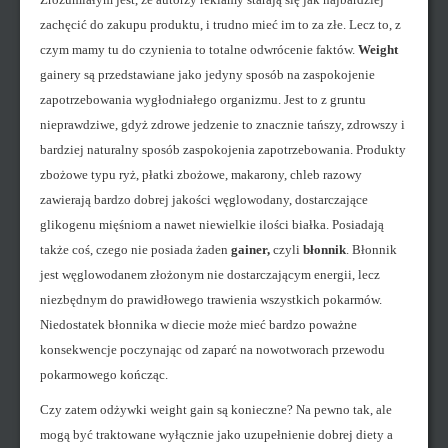
zachęcić do zakupu produktu, i trudno mieć im to za złe. Lecz to, z
czym mamy tu do czynienia to totalne odwrócenie faktów.
Weight
gainery są przedstawiane jako jedyny sposób na zaspokojenie
zapotrzebowania wygłodniałego organizmu. Jest to z gruntu
nieprawdziwe, gdyż zdrowe jedzenie to znacznie tańszy, zdrowszy i
bardziej naturalny sposób zaspokojenia zapotrzebowania. Produkty
zbożowe typu ryż, płatki zbożowe, makarony, chleb razowy
zawierają bardzo dobrej jakości węglowodany, dostarczające
glikogenu mięśniom a nawet niewielkie ilości białka. Posiadają
także coś, czego nie posiada żaden
gainer,
czyli
błonnik
. Błonnik
jest węglowodanem złożonym nie dostarczającym energii, lecz
niezbędnym do prawidłowego trawienia wszystkich pokarmów.
Niedostatek błonnika w diecie może mieć bardzo poważne
konsekwencje poczynając od zaparć na nowotworach przewodu
pokarmowego kończąc.
Czy zatem odżywki weight gain są konieczne? Na pewno tak, ale
mogą być traktowane wyłącznie jako uzupełnienie dobrej diety a