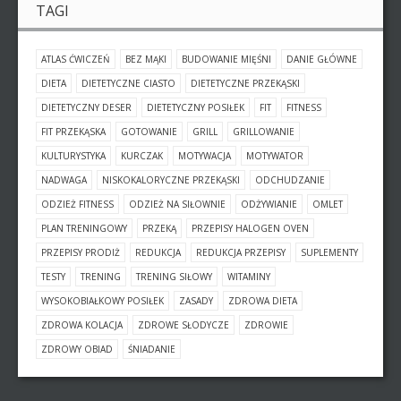
TAGI
ATLAS ĆWICZEŃ
BEZ MĄKI
BUDOWANIE MIĘŚNI
DANIE GŁÓWNE
DIETA
DIETETYCZNE CIASTO
DIETETYCZNE PRZEKĄSKI
DIETETYCZNY DESER
DIETETYCZNY POSIŁEK
FIT
FITNESS
FIT PRZEKĄSKA
GOTOWANIE
GRILL
GRILLOWANIE
KULTURYSTYKA
KURCZAK
MOTYWACJA
MOTYWATOR
NADWAGA
NISKOKALORYCZNE PRZEKĄSKI
ODCHUDZANIE
ODZIEŻ FITNESS
ODZIEŻ NA SIŁOWNIE
ODŻYWIANIE
OMLET
PLAN TRENINGOWY
PRZEKĄ
PRZEPISY HALOGEN OVEN
PRZEPISY PRODIŻ
REDUKCJA
REDUKCJA PRZEPISY
SUPLEMENTY
TESTY
TRENING
TRENING SIŁOWY
WITAMINY
WYSOKOBIAŁKOWY POSIŁEK
ZASADY
ZDROWA DIETA
ZDROWA KOLACJA
ZDROWE SŁODYCZE
ZDROWIE
ZDROWY OBIAD
ŚNIADANIE