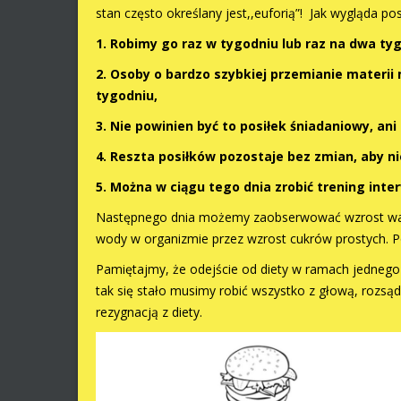
stan często określany jest,,euforią”! Jak wygląda po
1. Robimy go raz w tygodniu lub raz na dwa ty
2. Osoby o bardzo szybkiej przemianie materii
tygodniu,
3. Nie powinien być to posiłek śniadaniowy, ani 
4. Reszta posiłków pozostaje bez zmian, aby n
5. Można w ciągu tego dnia zrobić trening inter
Następnego dnia możemy zaobserwować wzrost wag
wody w organizmie przez wzrost cukrów prostych. 
Pamiętajmy, że odejście od diety w ramach jednego
tak się stało musimy robić wszystko z głową, rozsąd
rezygnacją z diety.