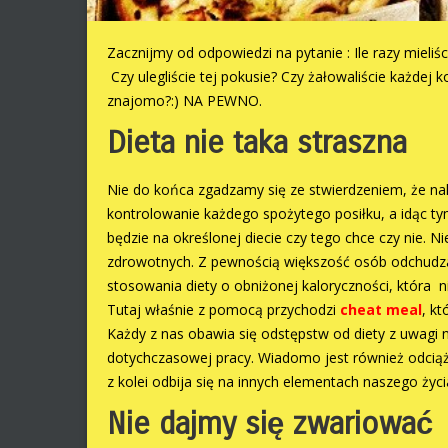
Zacznijmy od odpowiedzi na pytanie : Ile razy mieliś
Czy ulegliście tej pokusie? Czy żałowaliście każdej k
znajomo?:) NA PEWNO.
Dieta nie taka straszna
Nie do końca zgadzamy się ze stwierdzeniem, że należ
kontrolowanie każdego spożytego posiłku, a idąc tym
będzie na określonej diecie czy tego chce czy nie. 
zdrowotnych. Z pewnością większość osób odchudzaj
stosowania diety o obniżonej kaloryczności, która n
Tutaj właśnie z pomocą przychodzi
cheat meal
, k
Każdy z nas obawia się odstępstw od diety z uwagi
dotychczasowej pracy. Wiadomo jest również odciążen
z kolei odbija się na innych elementach naszego życi
Nie dajmy się zwariować