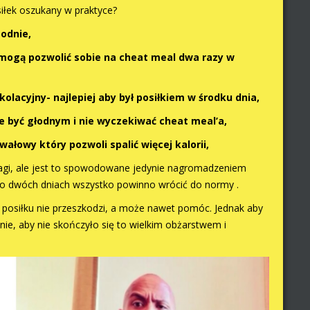
siłek oszukany w praktyce?
godnie,
 mogą pozwolić sobie na cheat meal dwa razy w
kolacyjny- najlepiej aby był posiłkiem w środku dnia,
ie być głodnym i nie wyczekiwać cheat meal’a,
wałowy który pozwoli spalić więcej kalorii,
i, ale jest to spowodowane jedynie nagromadzeniem
Po dwóch dniach wszystko powinno wrócić do normy .
 posiłku nie przeszkodzi, a może nawet pomóc. Jednak aby
nie, aby nie skończyło się to wielkim obżarstwem i