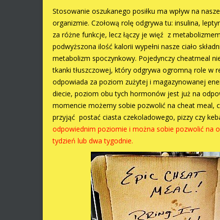
Stosowanie oszukanego posiłku ma wpływ na nasze
organizmie. Czołową rolę odgrywa tu: insulina, lept
za różne funkcje, lecz łączy je więź z metabolizm
podwyższona ilość kalorii wypełni nasze ciało skła
metabolizm spoczynkowy. Pojedynczy cheatmeal nie 
tkanki tłuszczowej, który odgrywa ogromną role w re
odpowiada za poziom zużytej i magazynowanej energ
diecie, poziom obu tych hormonów jest już na odpo
momencie możemy sobie pozwolić na cheat meal, c
przyjąć postać ciasta czekoladowego, pizzy czy ke
odpowiednim poziomie i można sobie pozwolić na osz
tydzień lub dwa tygodnie.