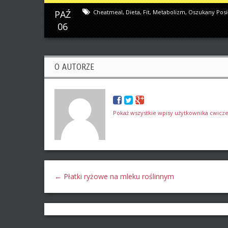
PAŹ
Cheatmeal
,
Dieta
,
Fit
,
Metabolizm
,
Oszukany Posi
06
O AUTORZE
Pokaż wszystkie wpisy użytkownika cwicze
←
Płatki ryżowe na mleku roślinnym