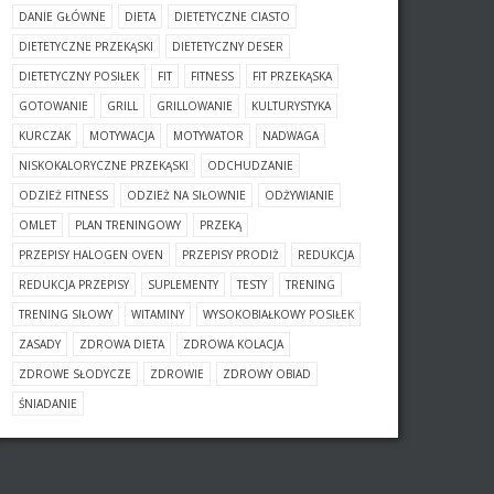
DANIE GŁÓWNE
DIETA
DIETETYCZNE CIASTO
DIETETYCZNE PRZEKĄSKI
DIETETYCZNY DESER
DIETETYCZNY POSIŁEK
FIT
FITNESS
FIT PRZEKĄSKA
GOTOWANIE
GRILL
GRILLOWANIE
KULTURYSTYKA
KURCZAK
MOTYWACJA
MOTYWATOR
NADWAGA
NISKOKALORYCZNE PRZEKĄSKI
ODCHUDZANIE
ODZIEŻ FITNESS
ODZIEŻ NA SIŁOWNIE
ODŻYWIANIE
OMLET
PLAN TRENINGOWY
PRZEKĄ
PRZEPISY HALOGEN OVEN
PRZEPISY PRODIŻ
REDUKCJA
REDUKCJA PRZEPISY
SUPLEMENTY
TESTY
TRENING
TRENING SIŁOWY
WITAMINY
WYSOKOBIAŁKOWY POSIŁEK
ZASADY
ZDROWA DIETA
ZDROWA KOLACJA
ZDROWE SŁODYCZE
ZDROWIE
ZDROWY OBIAD
ŚNIADANIE