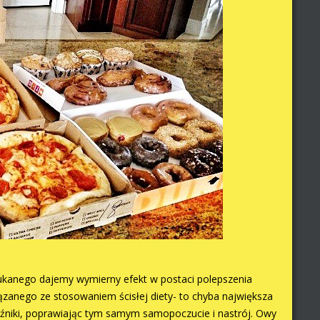
szukanego dajemy wymierny efekt w postaci polepszenia
ązanego ze stosowaniem ścisłej diety- to chyba największa
aźniki, poprawiając tym samym samopoczucie i nastrój. Owy