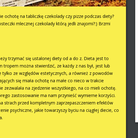
cie ochotę na tabliczkę czekolady czy pizze podczas diety?
osteczki mlecznej czekolady którą jedli znajomi?:) Brzmi
y trzymać się ustalonej diety od a do z. Dieta jest to
 tropem można stwierdzić, ze każdy z nas był, jest lub
Nie tylko ze względów estetycznych, a również z powodów
ących się miała ochotę na małe co nieco w trakcie
ie zezwalała na zjedzenie wszystkiego, na co mieli ochotę.
tórego zastosowanie ma nam przynieść wymierne korzyści.
 na strach przed kompletnym zaprzepaszczeniem efektów
ie psychiczne, jakie towarzyszy byciu na ciągłej diecie, co
a.