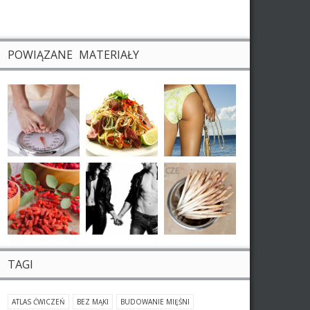
POWIĄZANE MATERIAŁY
TAGI
ATLAS ĆWICZEŃ
BEZ MĄKI
BUDOWANIE MIĘŚNI