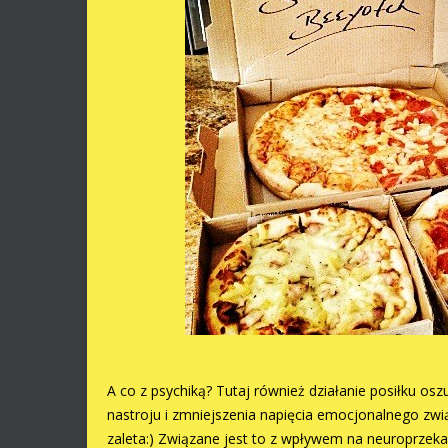
A co z psychiką? Tutaj również działanie posiłku o
nastroju i zmniejszenia napięcia emocjonalnego zwi
zaleta:) Związane jest to z wpływem na neuroprzek