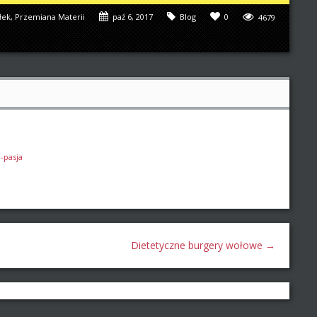
łek
,
Przemiana Materii
paź 6, 2017
Blog
0
4679
-pasja
Dietetyczne burgery wołowe
→