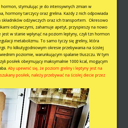
 hormon, stymulując je do intensywnych zmian w
yna, hormony tarczycy oraz grelina. Każdy z nich odpowiada
em składników odżywczych oraz ich transportem. Okresowo
dnikami odżywczymi, zahamuje apetyt, przyspieszy na nowo
jest w stanie wpłynąć na poziom leptyny, czyli tzn hormon
gulacji metabolizmu. To samo tyczy się greliny, która
ii. Po kilkutygodniowym okresie przebywania na ścisłej
wiednim poziomie, warunkującym spalanie tłuszczu. W tym
zyli posiłek obejmujący maksymalnie 1000 kcal, mogącym
baba.
Aby upewnić się, że poziom greliny i leptyny jest na
ukany posiłek, należy przebywać na ścisłej diecie przez