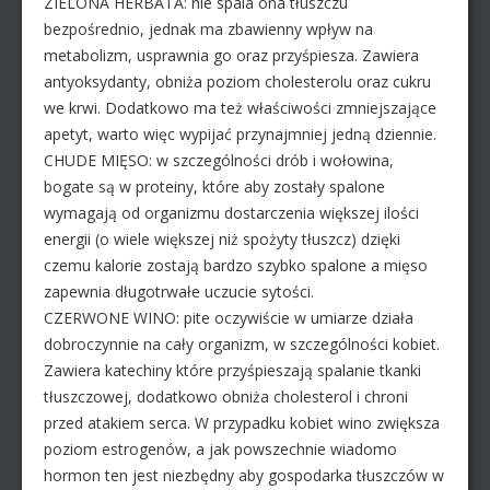
ZIELONA HERBATA: nie spala ona tłuszczu
bezpośrednio, jednak ma zbawienny wpływ na
metabolizm, usprawnia go oraz przyśpiesza. Zawiera
antyoksydanty, obniża poziom cholesterolu oraz cukru
we krwi. Dodatkowo ma też właściwości zmniejszające
apetyt, warto więc wypijać przynajmniej jedną dziennie.
CHUDE MIĘSO: w szczególności drób i wołowina,
bogate są w proteiny, które aby zostały spalone
wymagają od organizmu dostarczenia większej ilości
energii (o wiele większej niż spożyty tłuszcz) dzięki
czemu kalorie zostają bardzo szybko spalone a mięso
zapewnia długotrwałe uczucie sytości.
CZERWONE WINO: pite oczywiście w umiarze działa
dobroczynnie na cały organizm, w szczególności kobiet.
Zawiera katechiny które przyśpieszają spalanie tkanki
tłuszczowej, dodatkowo obniża cholesterol i chroni
przed atakiem serca. W przypadku kobiet wino zwiększa
poziom estrogenów, a jak powszechnie wiadomo
hormon ten jest niezbędny aby gospodarka tłuszczów w