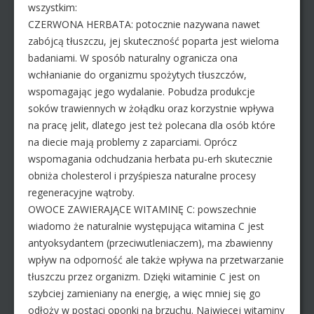
wszystkim:
CZERWONA HERBATA: potocznie nazywana nawet
zabójcą tłuszczu, jej skuteczność poparta jest wieloma
badaniami. W sposób naturalny ogranicza ona
wchłanianie do organizmu spożytych tłuszczów,
wspomagając jego wydalanie. Pobudza produkcje
soków trawiennych w żołądku oraz korzystnie wpływa
na pracę jelit, dlatego jest też polecana dla osób które
na diecie mają problemy z zaparciami. Oprócz
wspomagania odchudzania herbata pu-erh skutecznie
obniża cholesterol i przyśpiesza naturalne procesy
regeneracyjne wątroby.
OWOCE ZAWIERAJĄCE WITAMINĘ C: powszechnie
wiadomo że naturalnie występująca witamina C jest
antyoksydantem (przeciwutleniaczem), ma zbawienny
wpływ na odporność ale także wpływa na przetwarzanie
tłuszczu przez organizm. Dzięki witaminie C jest on
szybciej zamieniany na energię, a więc mniej się go
odłoży w postaci oponki na brzuchu. Najwięcej witaminy