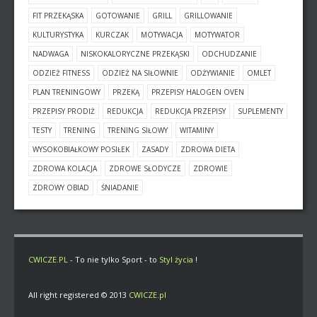
FIT PRZEKĄSKA
GOTOWANIE
GRILL
GRILLOWANIE
KULTURYSTYKA
KURCZAK
MOTYWACJA
MOTYWATOR
NADWAGA
NISKOKALORYCZNE PRZEKĄSKI
ODCHUDZANIE
ODZIEŻ FITNESS
ODZIEŻ NA SIŁOWNIE
ODŻYWIANIE
OMLET
PLAN TRENINGOWY
PRZEKĄ
PRZEPISY HALOGEN OVEN
PRZEPISY PRODIŻ
REDUKCJA
REDUKCJA PRZEPISY
SUPLEMENTY
TESTY
TRENING
TRENING SIŁOWY
WITAMINY
WYSOKOBIAŁKOWY POSIŁEK
ZASADY
ZDROWA DIETA
ZDROWA KOLACJA
ZDROWE SŁODYCZE
ZDROWIE
ZDROWY OBIAD
ŚNIADANIE
CWICZE.PL
- To nie tylko Sport - to
Styl życia
!
All right registered © 2013
CWICZE.pl