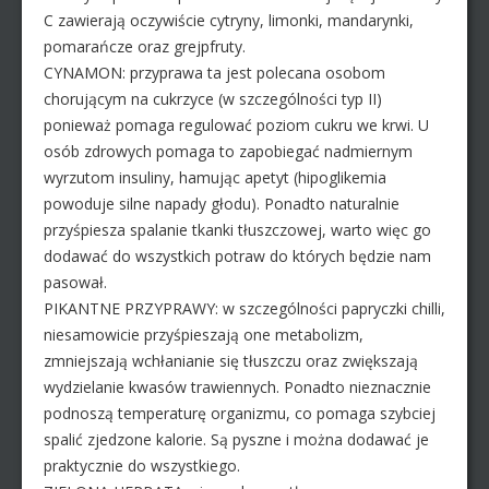
C zawierają oczywiście cytryny, limonki, mandarynki,
pomarańcze oraz grejpfruty.
CYNAMON: przyprawa ta jest polecana osobom
chorującym na cukrzyce (w szczególności typ II)
ponieważ pomaga regulować poziom cukru we krwi. U
osób zdrowych pomaga to zapobiegać nadmiernym
wyrzutom insuliny, hamując apetyt (hipoglikemia
powoduje silne napady głodu). Ponadto naturalnie
przyśpiesza spalanie tkanki tłuszczowej, warto więc go
dodawać do wszystkich potraw do których będzie nam
pasował.
PIKANTNE PRZYPRAWY: w szczególności papryczki chilli,
niesamowicie przyśpieszają one metabolizm,
zmniejszają wchłanianie się tłuszczu oraz zwiększają
wydzielanie kwasów trawiennych. Ponadto nieznacznie
podnoszą temperaturę organizmu, co pomaga szybciej
spalić zjedzone kalorie. Są pyszne i można dodawać je
praktycznie do wszystkiego.