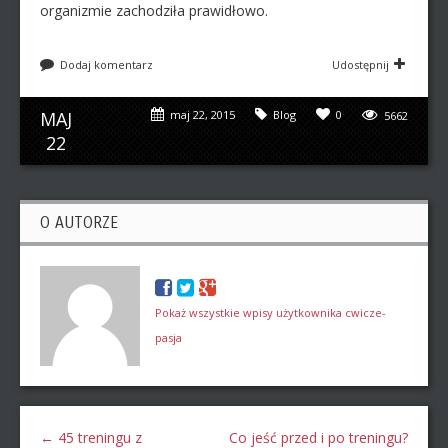
organizmie zachodziła prawidłowo.
Dodaj komentarz
Udostępnij
MAJ
maj 22, 2015
Blog
0
5662
22
O AUTORZE
Pokaż wszystkie wpisy użytkownika cwicze-
pasja
←
45 treningu z
Co jeść przed i po treningu?