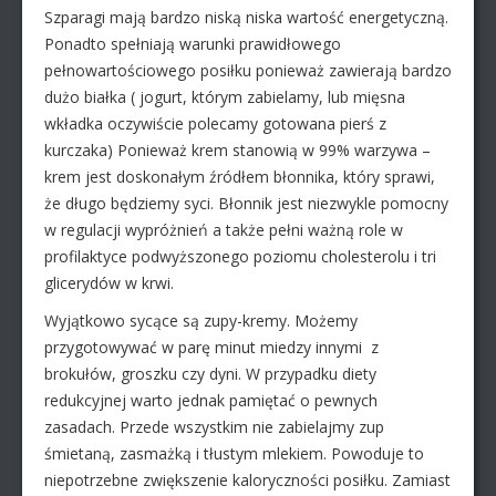
Szparagi mają bardzo niską niska wartość energetyczną.
Ponadto spełniają warunki prawidłowego
pełnowartościowego posiłku ponieważ zawierają bardzo
dużo białka ( jogurt, którym zabielamy, lub mięsna
wkładka oczywiście polecamy gotowana pierś z
kurczaka) Ponieważ krem stanowią w 99% warzywa –
krem jest doskonałym źródłem błonnika, który sprawi,
że długo będziemy syci. Błonnik jest niezwykle pomocny
w regulacji wypróżnień a także pełni ważną role w
profilaktyce podwyższonego poziomu cholesterolu i tri
glicerydów w krwi.
Wyjątkowo sycące są zupy-kremy. Możemy
przygotowywać w parę minut miedzy innymi z
brokułów, groszku czy dyni. W przypadku diety
redukcyjnej warto jednak pamiętać o pewnych
zasadach. Przede wszystkim nie zabielajmy zup
śmietaną, zasmażką i tłustym mlekiem. Powoduje to
niepotrzebne zwiększenie kaloryczności posiłku. Zamiast