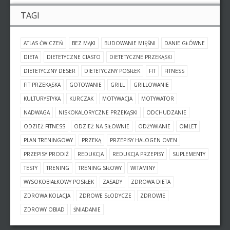
TAGI
ATLAS ĆWICZEŃ
BEZ MĄKI
BUDOWANIE MIĘŚNI
DANIE GŁÓWNE
DIETA
DIETETYCZNE CIASTO
DIETETYCZNE PRZEKĄSKI
DIETETYCZNY DESER
DIETETYCZNY POSIŁEK
FIT
FITNESS
FIT PRZEKĄSKA
GOTOWANIE
GRILL
GRILLOWANIE
KULTURYSTYKA
KURCZAK
MOTYWACJA
MOTYWATOR
NADWAGA
NISKOKALORYCZNE PRZEKĄSKI
ODCHUDZANIE
ODZIEŻ FITNESS
ODZIEŻ NA SIŁOWNIE
ODŻYWIANIE
OMLET
PLAN TRENINGOWY
PRZEKĄ
PRZEPISY HALOGEN OVEN
PRZEPISY PRODIŻ
REDUKCJA
REDUKCJA PRZEPISY
SUPLEMENTY
TESTY
TRENING
TRENING SIŁOWY
WITAMINY
WYSOKOBIAŁKOWY POSIŁEK
ZASADY
ZDROWA DIETA
ZDROWA KOLACJA
ZDROWE SŁODYCZE
ZDROWIE
ZDROWY OBIAD
ŚNIADANIE