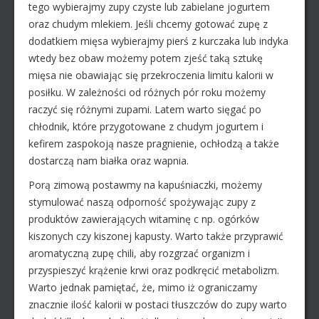
tego wybierajmy zupy czyste lub zabielane jogurtem
oraz chudym mlekiem. Jeśli chcemy gotować zupę z
dodatkiem mięsa wybierajmy pierś z kurczaka lub indyka
wtedy bez obaw możemy potem zjeść taką sztukę
mięsa nie obawiając się przekroczenia limitu kalorii w
posiłku. W zależności od różnych pór roku możemy
raczyć się różnymi zupami. Latem warto sięgać po
chłodnik, które przygotowane z chudym jogurtem i
kefirem zaspokoją nasze pragnienie, ochłodzą a także
dostarczą nam białka oraz wapnia.
Porą zimową postawmy na kapuśniaczki, możemy
stymulować naszą odporność spożywając zupy z
produktów zawierających witaminę c np. ogórków
kiszonych czy kiszonej kapusty. Warto także przyprawić
aromatyczną zupę chili, aby rozgrzać organizm i
przyspieszyć krążenie krwi oraz podkręcić metabolizm.
Warto jednak pamiętać, że, mimo iż ograniczamy
znacznie ilość kalorii w postaci tłuszczów do zupy warto