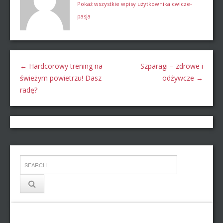
Pokaż wszystkie wpisy użytkownika cwicze-
pasja
←
Hardcorowy trening na
Szparagi – zdrowe i
świeżym powietrzu! Dasz
odżywcze
→
radę?