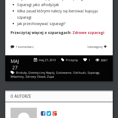
Szparagi jako afrodyzjak
Kilka zasad którymi należy się kierować kupując
szparagi
Jak przechowywać szparagi?
Przeczytaj więcej o szparagach:
Zdrowe szparagi
1 komentarz
Udostępnij
MAJ
maj 27, 2013
Przepisy
1
8087
27
Brokuły
,
Dietetyczny Napój
,
Gotowanie
,
Odchudz
,
Szparagi
,
Witaminy
,
Zdrowy Obiad
,
Zupa
O AUTORZE