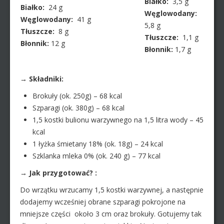
Białko:
3,5 g
Białko:
24 g
Węglowodany:
Węglowodany:
41 g
5,8 g
Tłuszcze:
8 g
Tłuszcze:
1,1 g
Błonnik:
12 g
Błonnik:
1,7 g
→ Składniki:
Brokuły (ok. 250g) – 68 kcal
Szparagi (ok. 380g) – 68 kcal
1,5 kostki bulionu warzywnego na 1,5 litra wody – 45
kcal
1 łyżka śmietany 18% (ok. 18g) – 24 kcal
Szklanka mleka 0% (ok. 240 g) – 77 kcal
→ Jak przygotować? :
Do wrzątku wrzucamy 1,5 kostki warzywnej, a następnie
dodajemy wcześniej obrane szparagi pokrojone na
mniejsze części około 3 cm oraz brokuły. Gotujemy tak