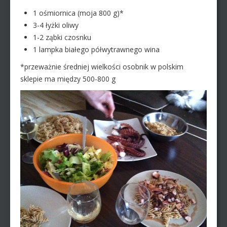
1 ośmiornica (moja 800 g)*
3-4 łyżki oliwy
1-2 ząbki czosnku
1 lampka białego półwytrawnego wina
*przeważnie średniej wielkości osobnik w polskim
sklepie ma między 500-800 g