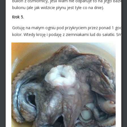
bulion z ośmiornicy, jeśli Wam nie odparuje to na jego bazie
bulionu (ale jak widzicie płynu jest tyle co na dnie).
Krok 5.
Gotuję na małym ogniu pod przykryciem przez ponad 1 godzin
kolor. Wtedy kroję i podaję z ziemniakami lud do sałatki. Sma