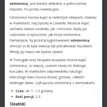
ośmiornicy
, jest bardzo delikatne a jednocześnie
mięsiste. Po prostu rewelacyjne.
Ośmiornice można kupić w niektórych sklepach, również
w marketach, najczęściej w czwartki. Możecie kupić
zarówno świeże osobniki, jak i mrożone. Będą już
częściowo oczyszczone, jak moja ośmiornica.
Pamiętajcie, by przed przygotowaniem
ośmiornicę
zmrozić (o ile była świeża) lub potraktować tłuczkiem.
Wtedy jej mięso nie będzie żylaste
W Portugalii oraz Hiszpanii wszędzie można kupić
ośmiornicę, co więcej, czasem taniej niż dobrego
kurczaka. W madryckim odpowiedniku naszego
mlecznego baru można dostać gotowe, całkiem
niedrogie danie, czyli pyszną ośmiornicę z ziemniakami.
Czas:
ok. 1- 1,5 godziny
Ilość porcji:
2-3
Składniki