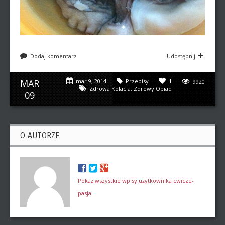
Dodaj komentarz
Udostępnij
MAR
mar 9, 2014
Przepisy
1
9920
Zdrowa Kolacja
,
Zdrowy Obiad
09
O AUTORZE
Pokaż wszystkie wpisy użytkownika cwicze-
pasja