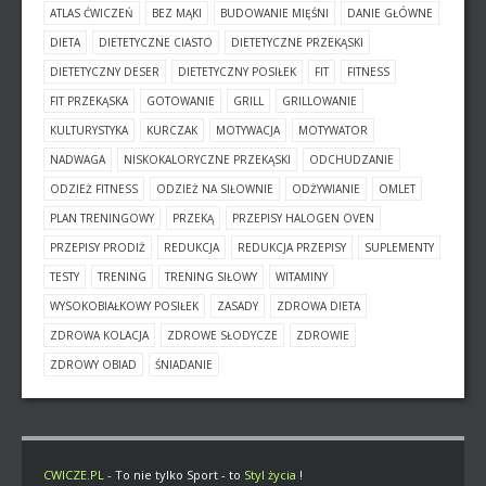
ATLAS ĆWICZEŃ
BEZ MĄKI
BUDOWANIE MIĘŚNI
DANIE GŁÓWNE
DIETA
DIETETYCZNE CIASTO
DIETETYCZNE PRZEKĄSKI
DIETETYCZNY DESER
DIETETYCZNY POSIŁEK
FIT
FITNESS
FIT PRZEKĄSKA
GOTOWANIE
GRILL
GRILLOWANIE
KULTURYSTYKA
KURCZAK
MOTYWACJA
MOTYWATOR
NADWAGA
NISKOKALORYCZNE PRZEKĄSKI
ODCHUDZANIE
ODZIEŻ FITNESS
ODZIEŻ NA SIŁOWNIE
ODŻYWIANIE
OMLET
PLAN TRENINGOWY
PRZEKĄ
PRZEPISY HALOGEN OVEN
PRZEPISY PRODIŻ
REDUKCJA
REDUKCJA PRZEPISY
SUPLEMENTY
TESTY
TRENING
TRENING SIŁOWY
WITAMINY
WYSOKOBIAŁKOWY POSIŁEK
ZASADY
ZDROWA DIETA
ZDROWA KOLACJA
ZDROWE SŁODYCZE
ZDROWIE
ZDROWY OBIAD
ŚNIADANIE
CWICZE.PL
- To nie tylko Sport - to
Styl życia
!