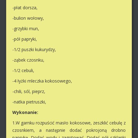
-płat dorsza,
-bulion wołowy,
-grzybki mun,
-pół papryki,
-1/2 puszki kukurydzy,
-ząbek czosnku,
-1/2 cebuli,
-4 łyżki mleczka kokosowego,
-chili, sól, pieprz,
-natka pietruszki,
Wykonanie:
1.W garnku rozpuścić masło kokosowe, zeszklić cebulę z
czosnkiem, a następnie dodać pokrojoną drobno
paprykę. Dodać wody i zagotować. Dodać pół szklanki