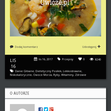
Dodaj komentarz
Udostępnij
LIS
lis 16, 2017
Przepisy
0
8240
16
Danie Główne
,
Dietetyczny Posiłek
,
Lekkostrawne
,
Niskokaloryczne
,
Owoce Morza
,
Ryby
,
Witaminy
,
Zdrowie
O AUTORZE