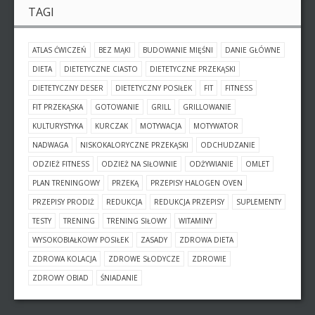
TAGI
ATLAS ĆWICZEŃ
BEZ MĄKI
BUDOWANIE MIĘŚNI
DANIE GŁÓWNE
DIETA
DIETETYCZNE CIASTO
DIETETYCZNE PRZEKĄSKI
DIETETYCZNY DESER
DIETETYCZNY POSIŁEK
FIT
FITNESS
FIT PRZEKĄSKA
GOTOWANIE
GRILL
GRILLOWANIE
KULTURYSTYKA
KURCZAK
MOTYWACJA
MOTYWATOR
NADWAGA
NISKOKALORYCZNE PRZEKĄSKI
ODCHUDZANIE
ODZIEŻ FITNESS
ODZIEŻ NA SIŁOWNIE
ODŻYWIANIE
OMLET
PLAN TRENINGOWY
PRZEKĄ
PRZEPISY HALOGEN OVEN
PRZEPISY PRODIŻ
REDUKCJA
REDUKCJA PRZEPISY
SUPLEMENTY
TESTY
TRENING
TRENING SIŁOWY
WITAMINY
WYSOKOBIAŁKOWY POSIŁEK
ZASADY
ZDROWA DIETA
ZDROWA KOLACJA
ZDROWE SŁODYCZE
ZDROWIE
ZDROWY OBIAD
ŚNIADANIE