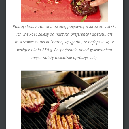
Pokrój steki. Z zamarynowanej polędwicy wykrawamy steki.
Ich wielkość zależy od naszych preferencji i apetytu, ale
mistrzowie sztuki kulinarnej są zgodni, że najlepsze są te
ważące około 250 g. Bezpośrednio przed grillowaniem
mięso należy delikatnie oprószyć solą.