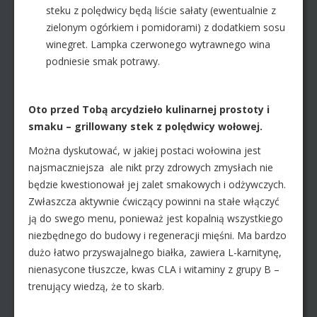
steku z polędwicy będą liście sałaty (ewentualnie z
zielonym ogórkiem i pomidorami) z dodatkiem sosu
winegret. Lampka czerwonego wytrawnego wina
podniesie smak potrawy.
Oto przed Tobą arcydzieło kulinarnej prostoty i
smaku – grillowany stek z polędwicy wołowej.
Można dyskutować, w jakiej postaci wołowina jest
najsmaczniejsza ale nikt przy zdrowych zmysłach nie
będzie kwestionował jej zalet smakowych i odżywczych.
Zwłaszcza aktywnie ćwiczący powinni na stałe włączyć
ją do swego menu, ponieważ jest kopalnią wszystkiego
niezbędnego do budowy i regeneracji mięśni. Ma bardzo
dużo łatwo przyswajalnego białka, zawiera L-karnitynę,
nienasycone tłuszcze, kwas CLA i witaminy z grupy B –
trenujący wiedzą, że to skarb.