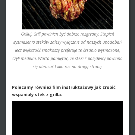
Grilluj. Grill powinien być dobrze rozgrzany. Stopień
wysmażenia steków zależy wyłącznie od naszych upodobań,
lecz większość smakoszy preferuje te średnio wysmażone,
czyli medium. Warto pamiętać, że steki z polędwicy powinno
się obracać tylko raz na drugą stronę.
Polecamy również film instruktażowy jak zrobić
wspaniały stek z grilla: