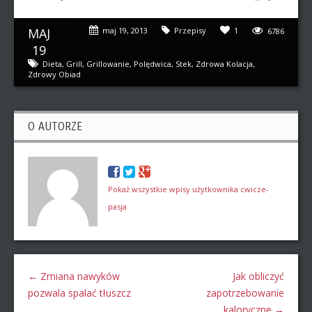
MAJ
maj 19, 2013
Przepisy
1
6786
19
Dieta
,
Grill
,
Grillowanie
,
Polędwica
,
Stek
,
Zdrowa Kolacja
,
Zdrowy Obiad
O AUTORZE
Pokaż wszystkie wpisy użytkownika cwicze-
pasja
←
Zmiana nawyków
Jak obliczyć
pozwala spalać tłuszcz
zapotrzebowanie
kaloryczne
→