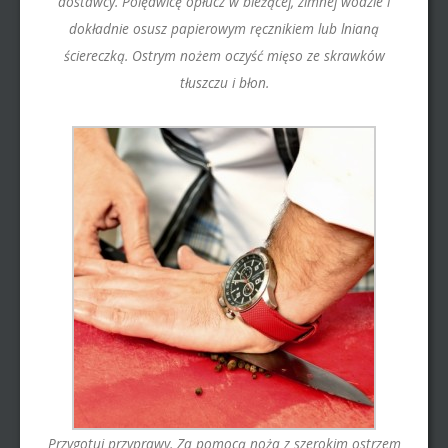
dostawcy. Polędwicę opłucz w bieżącej, zimnej wodzie i
dokładnie osusz papierowym ręcznikiem lub lnianą
ściereczką. Ostrym nożem oczyść mięso ze skrawków
tłuszczu i błon.
Przygotuj przyprawy. Za pomocą noża z szerokim ostrzem