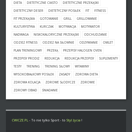
DIETA
DIETETYCZNE CIASTO
DIETETYCZNE PRZEKĄSKI
DIETETYCZNY DESER
DIETETYCZNY POSIŁEK
FIT
FITNESS
FIT PRZEKĄSKA
GOTOWANIE
GRILL
GRILLOWANIE
KULTURYSTYKA
KURCZAK
MOTYWACJA
MOTYWATOR
NADWAGA
NISKOKALORYCZNE PRZEKĄSKI
ODCHUDZANIE
ODZIEŻ FITNESS
ODZIEŻ NA SIŁOWNIE
ODŻYWIANIE
OMLET
PLAN TRENINGOWY
PRZEKĄ
PRZEPISY HALOGEN OVEN
PRZEPISY PRODIŻ
REDUKCJA
REDUKCJA PRZEPISY
SUPLEMENTY
TESTY
TRENING
TRENING SIŁOWY
WITAMINY
WYSOKOBIAŁKOWY POSIŁEK
ZASADY
ZDROWA DIETA
ZDROWA KOLACJA
ZDROWE SŁODYCZE
ZDROWIE
ZDROWY OBIAD
ŚNIADANIE
CWICZE.PL
- To nie tylko Sport - to
Styl życia
!