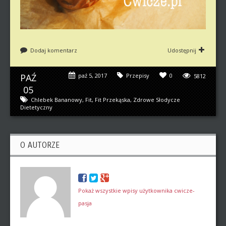
Dodaj komentarz
Udostępnij
PAŹ
paź 5, 2017
Przepisy
0
5812
05
Chlebek Bananowy
,
Fit
,
Fit Przekąska
,
Zdrowe Słodycze
Dietetyczny
O AUTORZE
Pokaż wszystkie wpisy użytkownika cwicze-
pasja