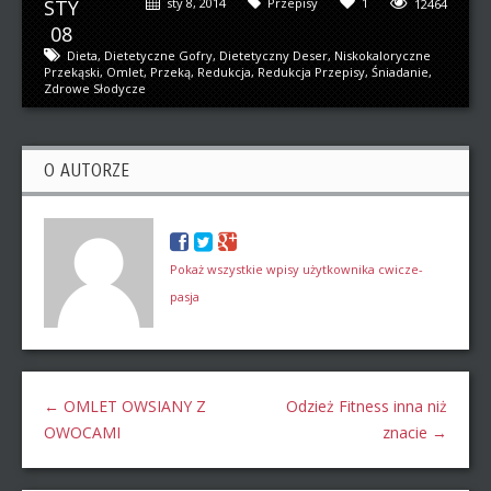
STY
sty 8, 2014
Przepisy
1
12464
08
Dieta
,
Dietetyczne Gofry
,
Dietetyczny Deser
,
Niskokaloryczne
Przekąski
,
Omlet
,
Przeką
,
Redukcja
,
Redukcja Przepisy
,
Śniadanie
,
Zdrowe Słodycze
O AUTORZE
Pokaż wszystkie wpisy użytkownika cwicze-
pasja
←
OMLET OWSIANY Z
Odzież Fitness inna niż
OWOCAMI
znacie
→