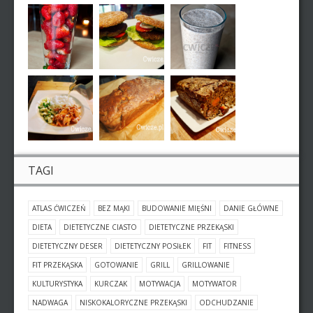
TAGI
ATLAS ĆWICZEŃ
BEZ MĄKI
BUDOWANIE MIĘŚNI
DANIE GŁÓWNE
DIETA
DIETETYCZNE CIASTO
DIETETYCZNE PRZEKĄSKI
DIETETYCZNY DESER
DIETETYCZNY POSIŁEK
FIT
FITNESS
FIT PRZEKĄSKA
GOTOWANIE
GRILL
GRILLOWANIE
KULTURYSTYKA
KURCZAK
MOTYWACJA
MOTYWATOR
NADWAGA
NISKOKALORYCZNE PRZEKĄSKI
ODCHUDZANIE