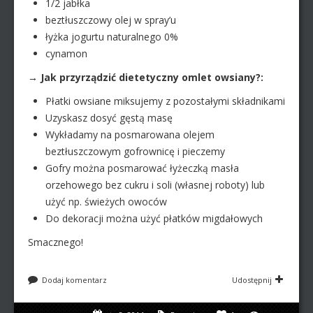
1/2 jabłka
beztłuszczowy olej w spray’u
łyżka jogurtu naturalnego 0%
cynamon
→ Jak przyrządzić dietetyczny omlet owsiany?:
Płatki owsiane miksujemy z pozostałymi składnikami
Uzyskasz dosyć gęstą masę
Wykładamy na posmarowana olejem
beztłuszczowym gofrownicę i pieczemy
Gofry można posmarować łyżeczką masła
orzehowego bez cukru i soli (własnej roboty) lub
użyć np. świeżych owoców
Do dekoracji można użyć płatków migdałowych
Smacznego!
Dodaj komentarz
Udostępnij