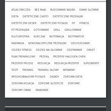
ATLAS ĆWICZEŃ
BEZ MĄKI
BUDOWANIE MIĘŚNI
DANIE GŁÓWNE
DIETA
DIETETYCZNE CIASTO
DIETETYCZNE PRZEKĄSKI
DIETETYCZNY DESER
DIETETYCZNY POSIŁEK
FIT
FITNESS
FIT PRZEKĄSKA
GOTOWANIE
GRILL
GRILLOWANIE
KULTURYSTYKA
KURCZAK
MOTYWACJA
MOTYWATOR
NADWAGA
NISKOKALORYCZNE PRZEKĄSKI
ODCHUDZANIE
ODZIEŻ FITNESS
ODZIEŻ NA SIŁOWNIE
ODŻYWIANIE
OMLET
PLAN TRENINGOWY
PRZEKĄ
PRZEPISY HALOGEN OVEN
PRZEPISY PRODIŻ
REDUKCJA
REDUKCJA PRZEPISY
SUPLEMENTY
TESTY
TRENING
TRENING SIŁOWY
WITAMINY
WYSOKOBIAŁKOWY POSIŁEK
ZASADY
ZDROWA DIETA
ZDROWA KOLACJA
ZDROWE SŁODYCZE
ZDROWIE
ZDROWY OBIAD
ŚNIADANIE