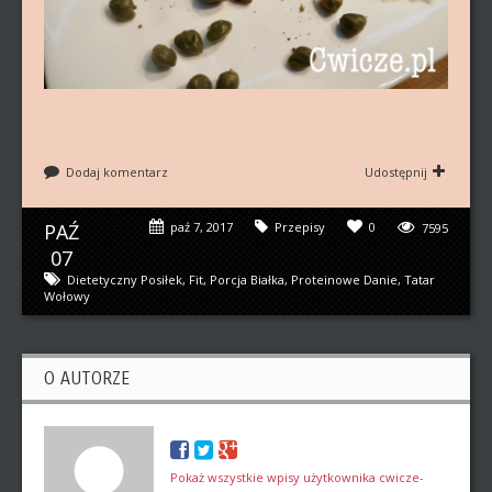
Dodaj komentarz
Udostępnij
PAŹ
paź 7, 2017
Przepisy
0
7595
07
Dietetyczny Posiłek
,
Fit
,
Porcja Białka
,
Proteinowe Danie
,
Tatar
Wołowy
O AUTORZE
Pokaż wszystkie wpisy użytkownika cwicze-